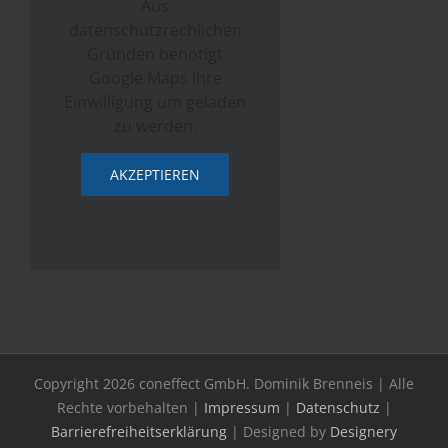
Aus
datenschutzrechlichen
Gründen benötigt
Google Maps Ihre
Einwilligung um geladen
zu werden.
AKZEPTIEREN
Copyright
2026
coneffect GmbH. Dominik Brenneis
| Alle
Rechte vorbehalten |
Impressum
|
Datenschutz
|
Barrierefreiheitserklärung
| Designed by
Designery